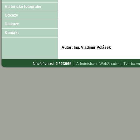
Historické fotografie
Odkazy
Diskuze
Kontakt
Autor: Ing. Vladimír Polášek
Návštěvnost:
2 / 23965
|
Administrace WebSnadno
|
Tvorba w