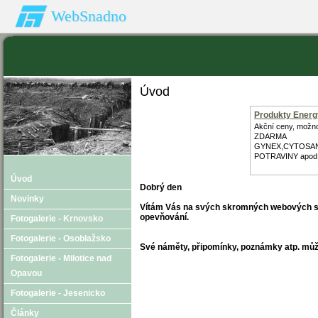
WebSnadno
Úvod
Produkty Energy
Akční ceny, možn
ZDARMA
GYNEX,CYTOSA
POTRAVINY apod
Úvod
Dobrý den
Novinky
Vítám Vás na svých skromných webových strá
opevňování.
Fotogalerie - Krnovsko
Fotogalerie - Osoblažsko
Své náměty, připomínky, poznámky atp. můž
Fotogalerie - Milotice nad
Opavou
Fotogalerie - Jesenicko
Články